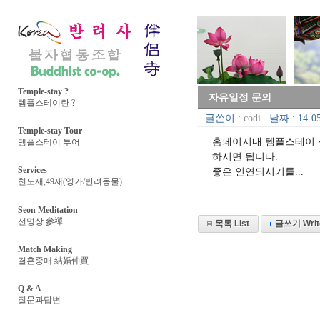
Temple-stay ?
자유일정 문의
템플스테이란 ?
글쓴이 :
codi
날짜 : 14-05
Temple-stay Tour
홈페이지내 템플스테이 
템플스테이 투어
하시면 됩니다.
Services
좋은 인연되시기를...
천도재,49재(영가/반려동물)
Seon Meditation
선명상 參禪
목록 List
글쓰기 Writ
Match Making
결혼중매 結婚仲買
Q & A
질문과답변